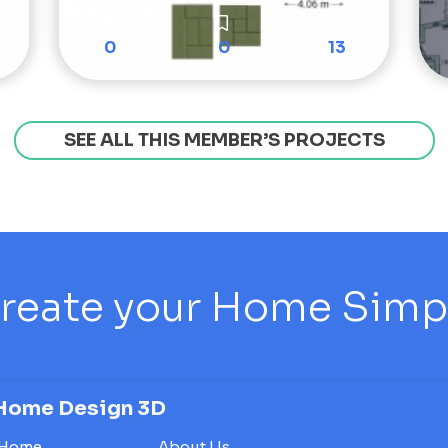
0
0
13
SEE ALL THIS MEMBER’S PROJECTS
reate your Home Simply
Home Design 3D
Home
About Us