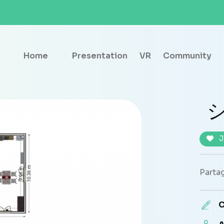
Home
Presentation
VR
Community
J
Partag
C