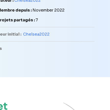
uteur :
Chelsea2022
embre depuis :
November 2022
rojets partagés :
7
ur initial :
Chelsea2022
s
et