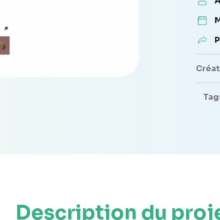
A
M
P
Créate
Tag
Description du proj