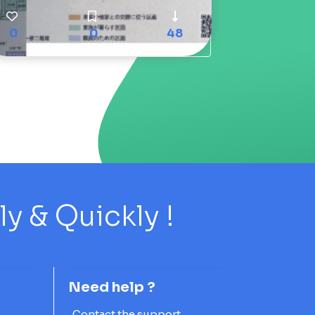
0
0
48
 & Quickly !
Need help ?
Contact the support