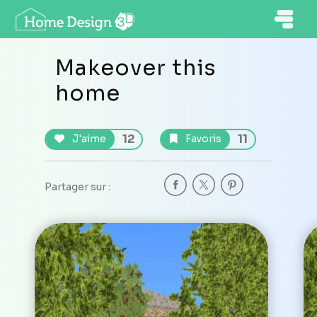
Makeover this
home
12
11
J'aime
Favoris
Partager sur :