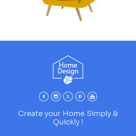
Create your Home Simply &
Quickly !