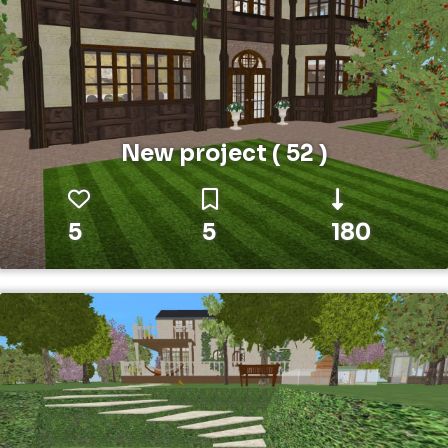
New project ( 52 )
5
5
180