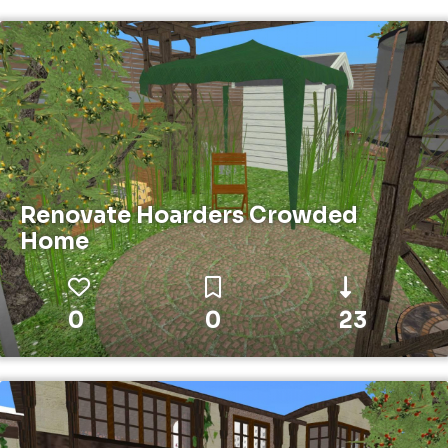
Renovate Hoarders Crowded
Home
0
0
23