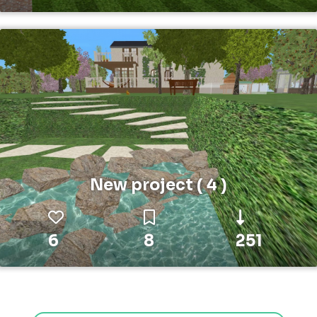
New project ( 4 )
6
8
251