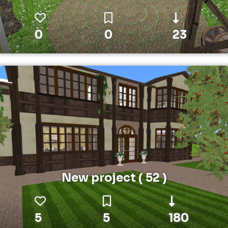
0
0
23
New project ( 52 )
5
5
180