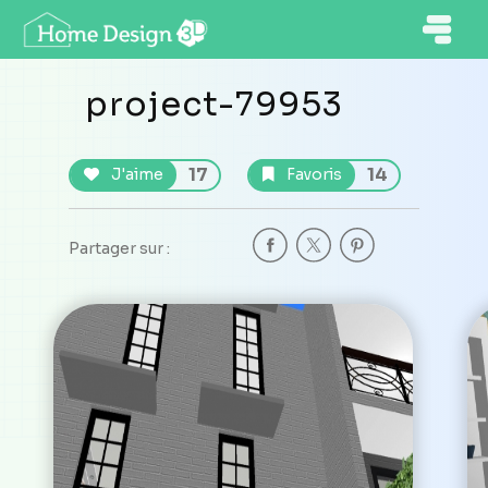
project-79953
17
14
J'aime
Favoris
Partager sur :