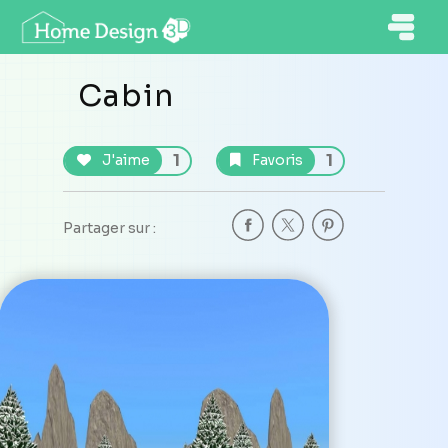
Cabin
1
1
J'aime
Favoris
Partager sur :