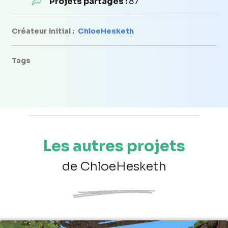
Projets partagés :
87
Créateur initial :
ChloeHesketh
Tags
Les autres projets
de ChloeHesketh