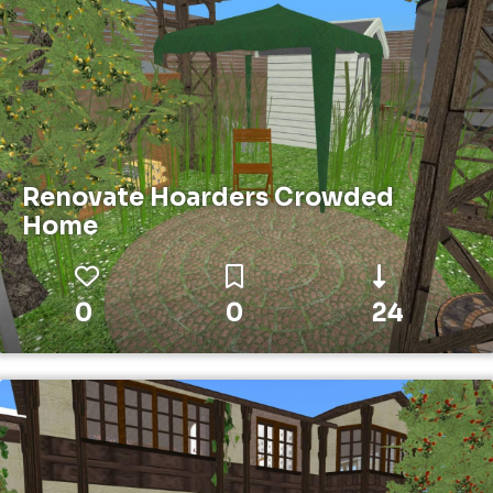
Renovate Hoarders Crowded
Home
0
0
24