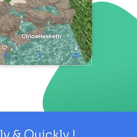
ChloeHesketh
6
8
251
 & Quickly !