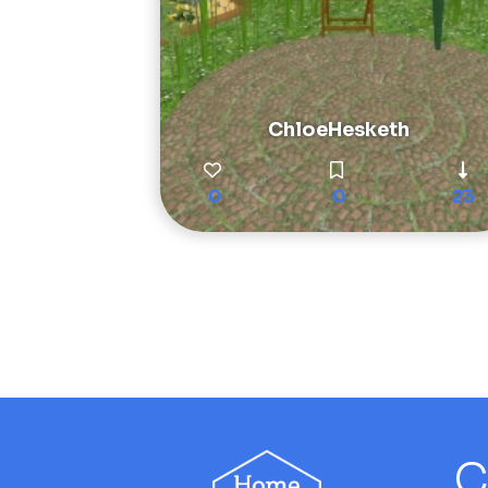
ChloeHesketh
0
0
23
C