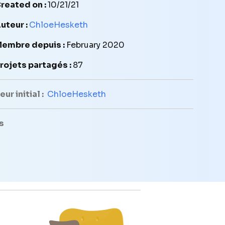
reated on :
10/21/21
uteur :
ChloeHesketh
embre depuis :
February 2020
rojets partagés :
87
ur initial :
ChloeHesketh
s