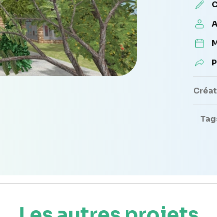
C
A
M
P
Créate
Tag
Les autres projets