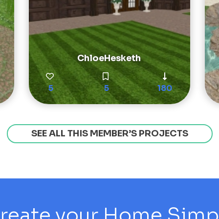
ChloeHesketh
5
5
180
SEE ALL THIS MEMBER’S PROJECTS
reate your Home Simply