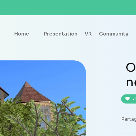
Home
Presentation
VR
Community
O
n
J
Partag