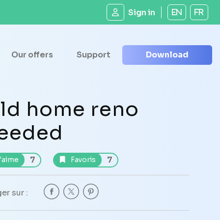
Sign in
EN
FR
Our offers
Support
Download
ld home reno
eeded
7
7
'aime
Favoris
er sur :