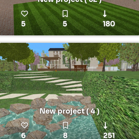
5
5
180
New project ( 4 )
6
8
251