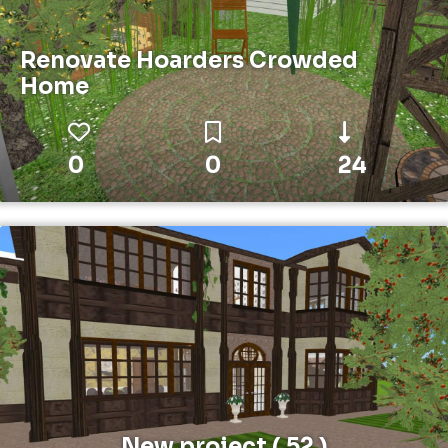
Renovate Hoarders Crowded
Home
0
0
24
New project ( 52 )