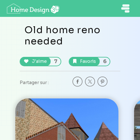
Old home reno
needed
7
6
J'aime
Favoris
Partager sur :