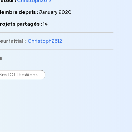
uteur :
Christoph2612
embre depuis :
January 2020
rojets partagés :
14
ur initial :
Christoph2612
s
BestOfTheWeek