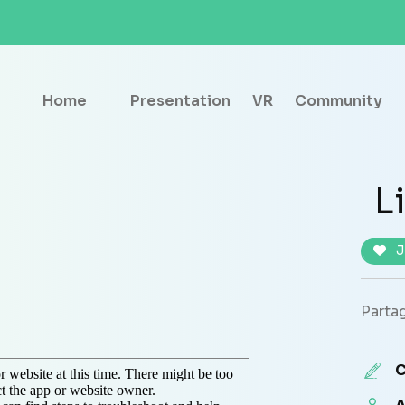
Home
Presentation
VR
Community
L
J
Partag
C