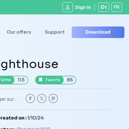
Sign in
EN
FR
Our offers
Support
Download
ighthouse
113
85
'aime
Favoris
er sur :
reated on :
1/10/24