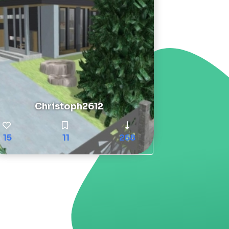
Christoph2612
15
11
268