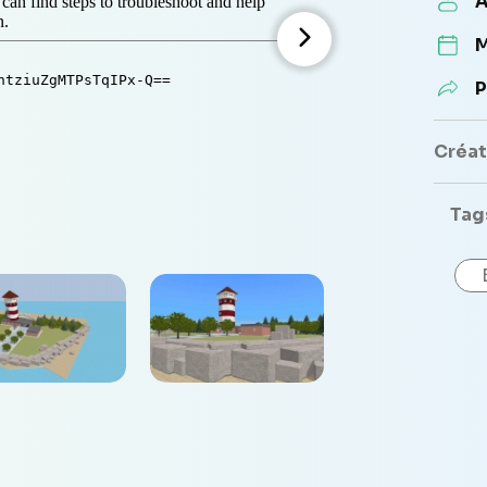
A
M
P
Créate
Tag