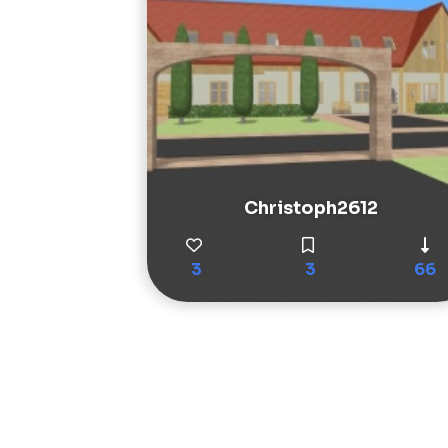
Christoph2612
3
3
66