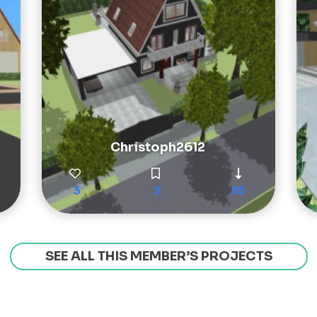
Christoph2612
3
2
85
SEE ALL THIS MEMBER’S PROJECTS