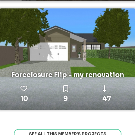
Foreclosure Flip - my renovation
10
9
47
SEE ALL THIS MEMBER’S PROJECTS