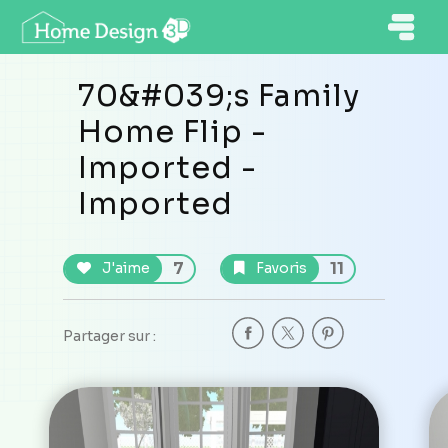
70&#039;s Family
Home Flip -
Imported -
Imported
7
11
J'aime
Favoris
Partager sur :