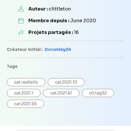
Auteur :
clittleton
Membre depuis :
June 2020
Projets partagés :
16
Créateur initial :
Dcrumley24
Tags
cat.realistic
cat.2021.10
cat.2021.1
cat.2021.61
v0.tag32
cat.2021.55