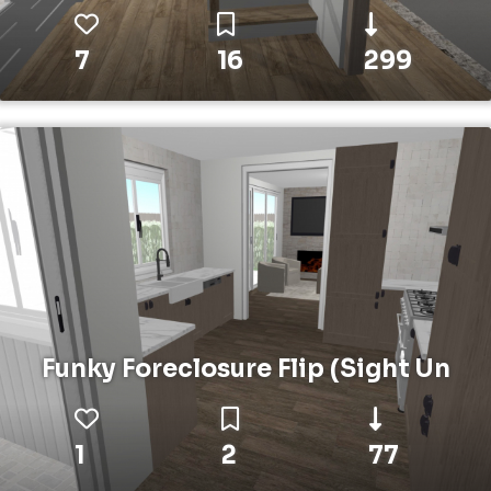
7
16
299
Funky Foreclosure Flip (Sight Un
1
2
77