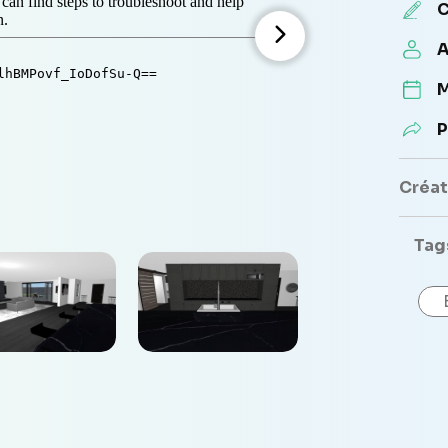
C
A
M
P
Créate
Tag