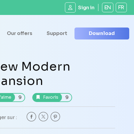
Sign in
EN
FR
Our offers
Support
Download
ew Modern
ansion
9
9
'aime
Favoris
er sur :