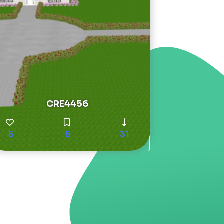
CRE4456
5
5
31