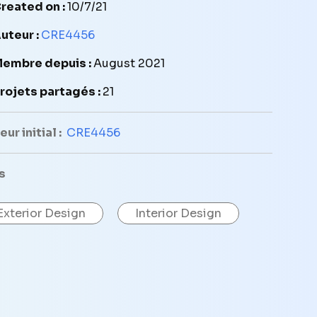
reated on :
10/7/21
uteur :
CRE4456
embre depuis :
August 2021
rojets partagés :
21
ur initial :
CRE4456
s
Exterior Design
Interior Design