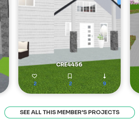
CRE4456
2
2
9
SEE ALL THIS MEMBER’S PROJECTS