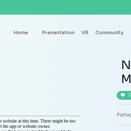
Home
Presentation
VR
Community
N
M
J
Partag