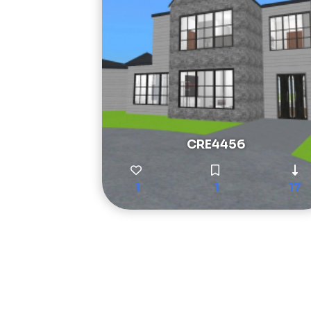
CRE4456
1
1
17