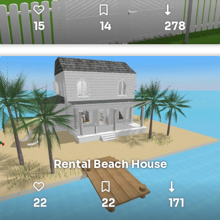
15
14
278
Rental Beach House
22
22
171