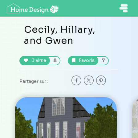
Cecily, Hillary,
and Gwen
8
7
J'aime
Favoris
Partager sur :