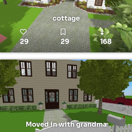
cottage
29
29
168
Moved in with grandma