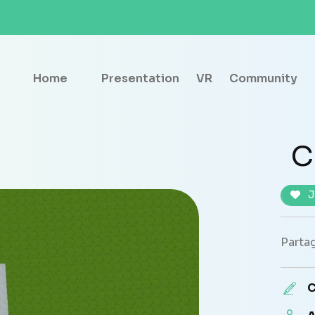
Home
Presentation
VR
Community
C
J
Partag
C