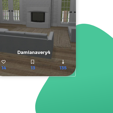
Damianavery4
14
13
135