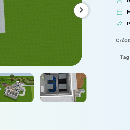
A
M
P
Créate
Tag