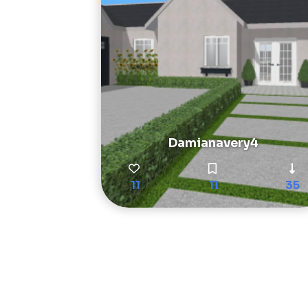
Damianavery4
11
11
35