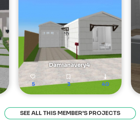
Damianavery4
5
3
40
SEE ALL THIS MEMBER’S PROJECTS