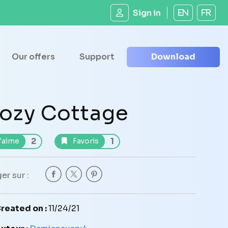
Sign in
EN
FR
Our offers
Support
Download
ozy Cottage
2
1
'aime
Favoris
er sur :
reated on :
11/24/21