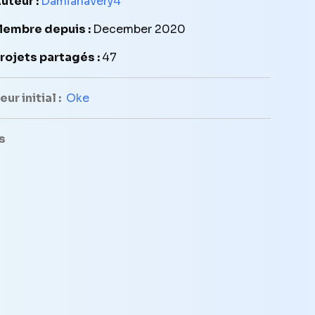
uteur :
Damianavery4
embre depuis :
December 2020
rojets partagés :
47
ur initial :
Oke
s