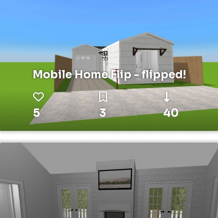
Mobile Home Flip - flipped!
5
3
40