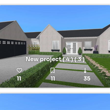
New project ( 4 ) ( 3 )
11
11
35