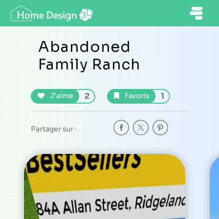
Abandoned
Family Ranch
2
1
J'aime
Favoris
Partager sur :