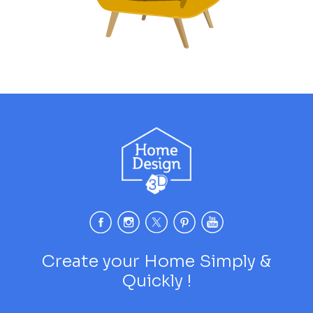
Create your Home Simply &
Quickly !