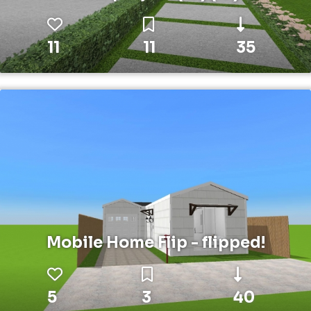
11
11
35
Mobile Home Flip - flipped!
5
3
40