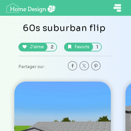
60s suburban flip
2
1
J'aime
Favoris
Partager sur :