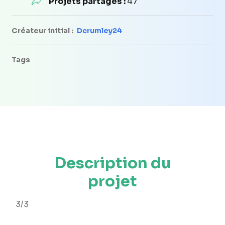
Projets partagés :
47
Créateur initial :
Dcrumley24
Tags
Description du
projet
3/3