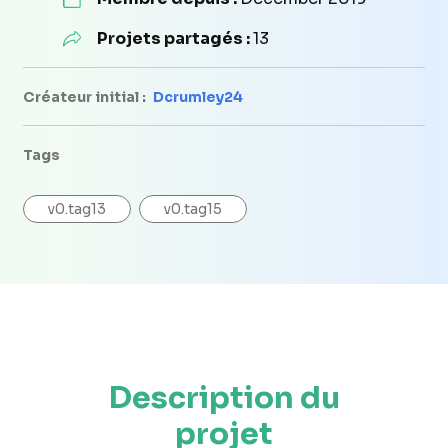
Projets partagés :
13
Créateur initial :
Dcrumley24
Tags
v0.tag13
v0.tag15
Description du
projet