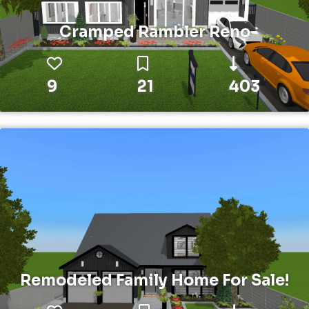
Cramped Rambler Reno
9
21
403
Remodeled Family Home For Sale!