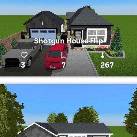
Shotgun House Flip
3
7
267