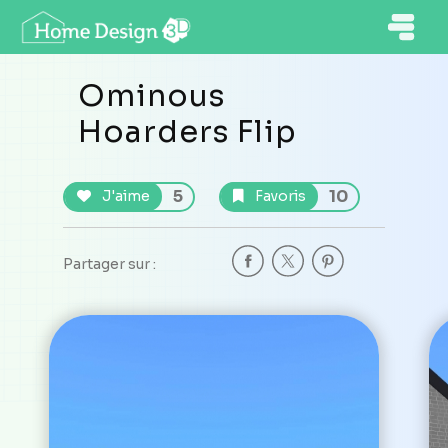
Ominous
Hoarders Flip
5
10
J'aime
Favoris
Partager sur :