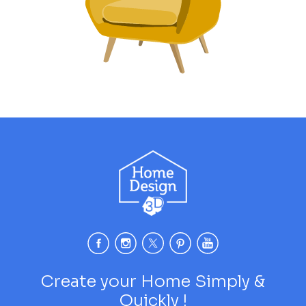
Create your Home Simply &
Quickly !