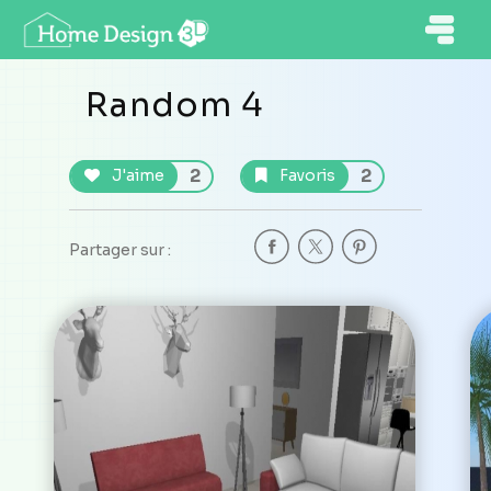
Random 4
2
2
J'aime
Favoris
Partager sur :