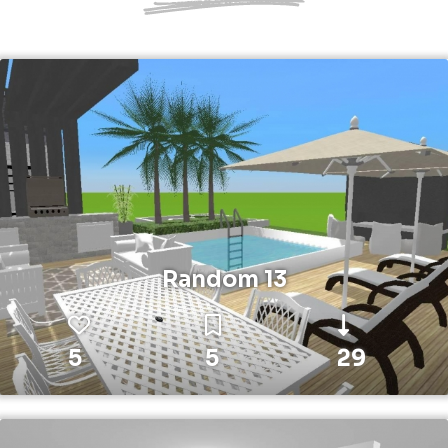
Random 13
5
5
29