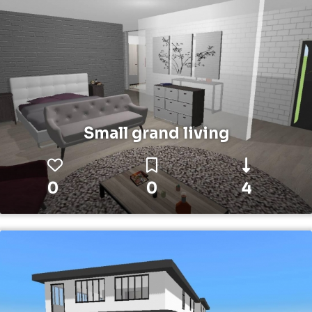
Small grand living
0
0
4