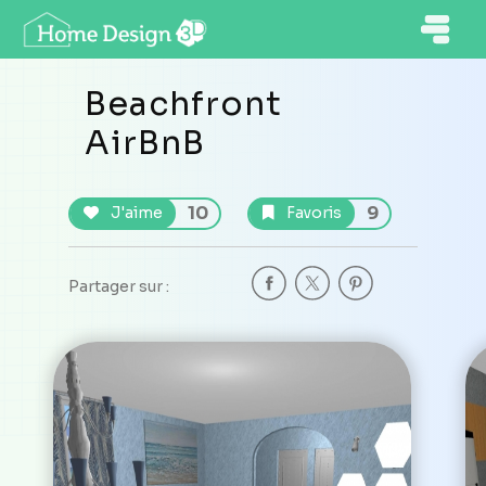
Beachfront
AirBnB
10
9
J'aime
Favoris
Partager sur :