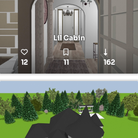
Lil Cabin
12
11
162