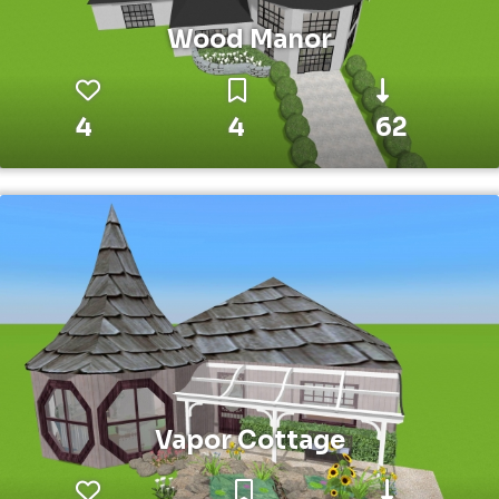
Wood Manor
4
4
62
Vapor Cottage