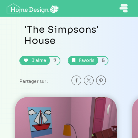
'The Simpsons'
House
7
5
J'aime
Favoris
Partager sur :