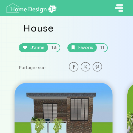
House
13
11
J'aime
Favoris
Partager sur :