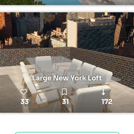
Large New York Loft
33
31
172