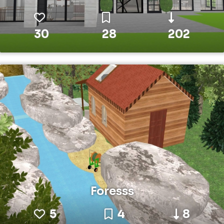
30
28
202
Foresss
5
4
8