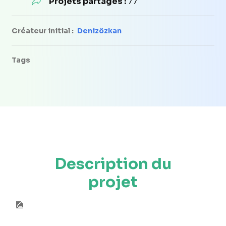
Projets partagés :
77
Créateur initial :
Denizözkan
Tags
Description du
projet
🎑