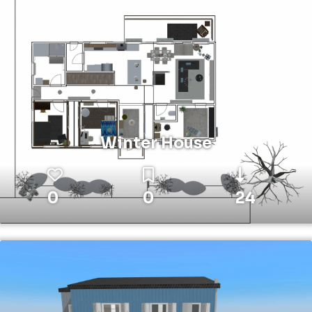
Winter House
0
0
24