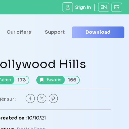
Sign in
EN
FR
Our offers
Support
Download
ollywood Hills
173
166
'aime
Favoris
er sur :
reated on :
10/10/21