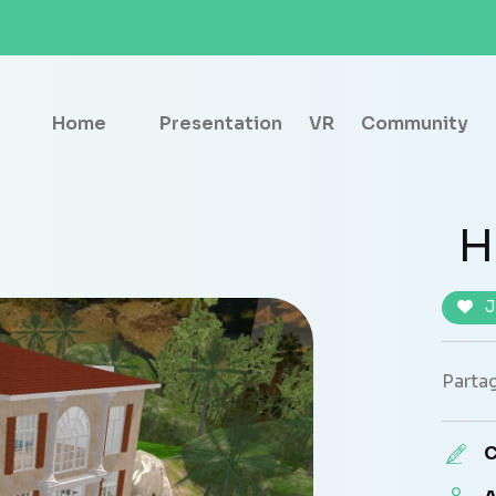
Home
Presentation
VR
Community
H
J
Partag
C