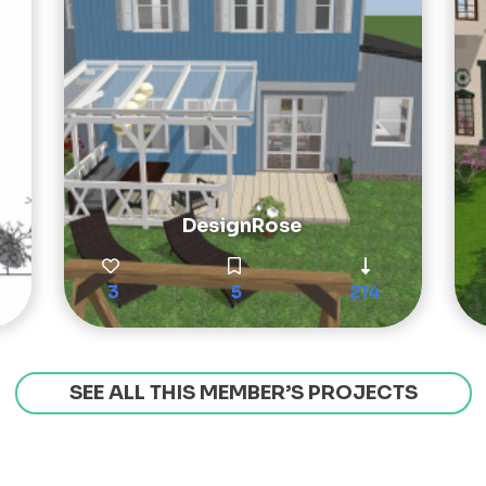
DesignRose
3
5
214
SEE ALL THIS MEMBER’S PROJECTS