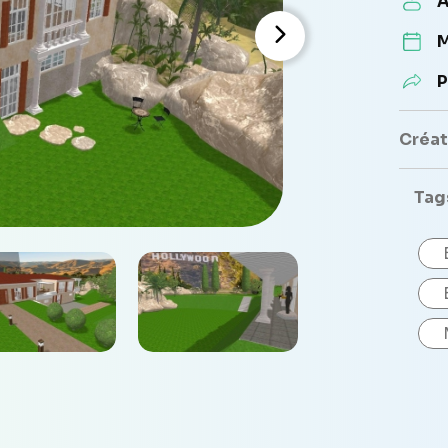
A
M
P
Créate
Tag