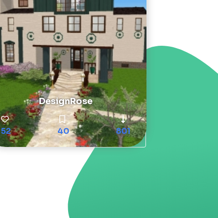
DesignRose
52
40
801