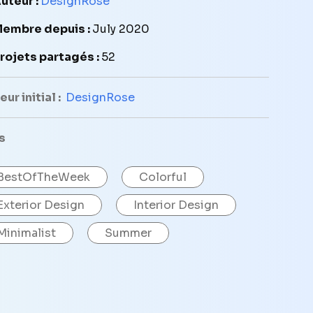
uteur :
DesignRose
embre depuis :
July 2020
rojets partagés :
52
ur initial :
DesignRose
s
BestOfTheWeek
Colorful
Exterior Design
Interior Design
Minimalist
Summer