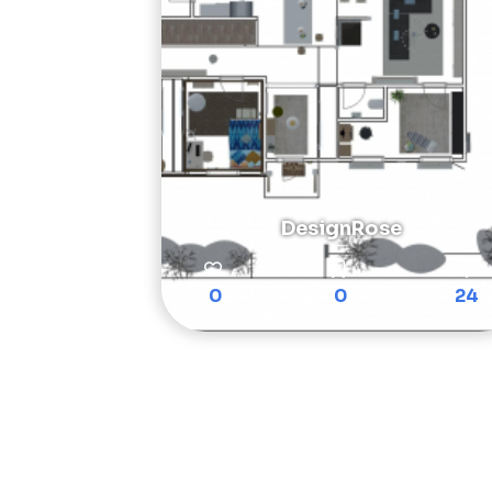
DesignRose
0
0
24