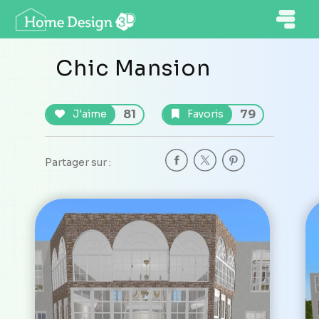
Chic Mansion
81
79
J'aime
Favoris
Partager sur :