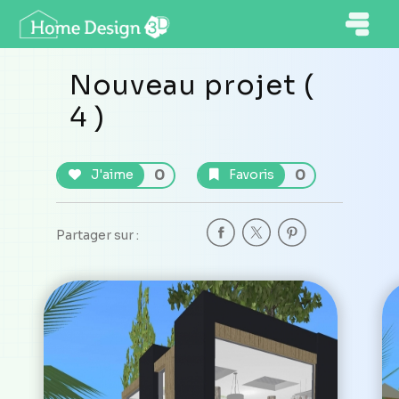
Nouveau projet (
4 )
0
0
J'aime
Favoris
Partager sur :