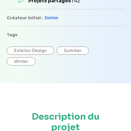
Projets partagés :
42
Créateur initial :
Dmtm
Tags
Exterior Design
Summer
Winter
Description du
projet