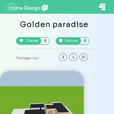
Golden paradise
5
5
J'aime
Favoris
Partager sur :