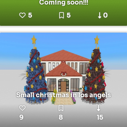
Coming soon!!!
5
5
0
Small christmas in los angels
9
8
15