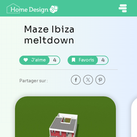
Maze Ibiza
meltdown
4
4
J'aime
Favoris
Partager sur :