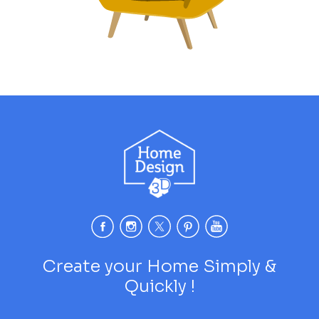
Create your Home Simply &
Quickly !