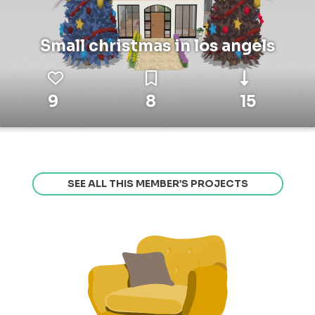
Small christmas in los angels
9
8
15
SEE ALL THIS MEMBER’S PROJECTS