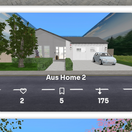
Aus Home 2
2
5
175