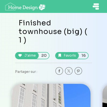
Finished
townhouse (big) (
1 )
20
16
J'aime
Favoris
Partager sur :