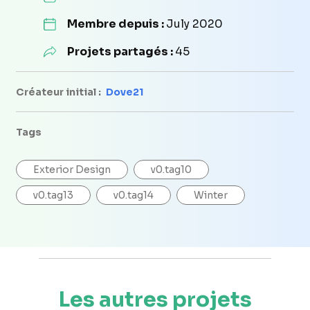
Membre depuis :
July 2020
Projets partagés :
45
Créateur initial :
Dove21
Tags
Exterior Design
v0.tag10
v0.tag13
v0.tag14
Winter
Les autres projets