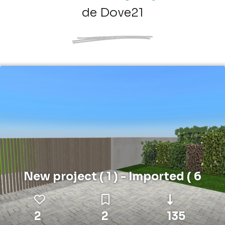
de Dove21
New project ( 1 ) - Imported ( 6
2
2
135