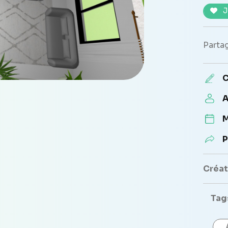
J
Partag
C
A
M
P
Créate
Tag