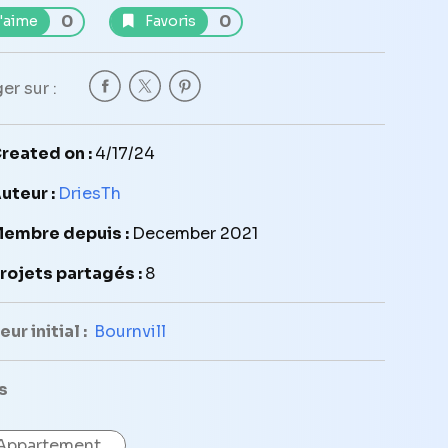
0
0
'aime
Favoris
er sur :
reated on :
4/17/24
uteur :
DriesTh
embre depuis :
December 2021
rojets partagés :
8
ur initial :
Bournvill
s
Appartement