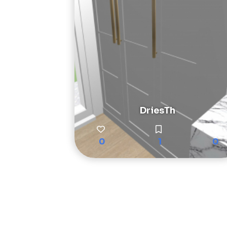
DriesTh
0
1
0