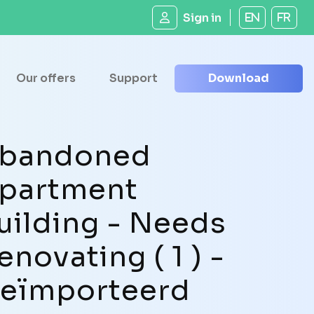
Sign in
EN
FR
Our offers
Support
Download
bandoned
partment
uilding - Needs
enovating ( 1 ) -
eïmporteerd