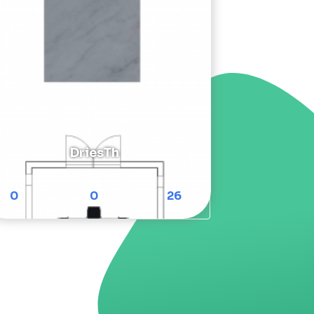
DriesTh
0
0
26