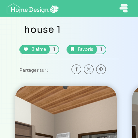
house 1
1
1
J'aime
Favoris
Partager sur :