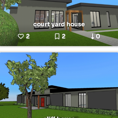
court yard house
2
2
0