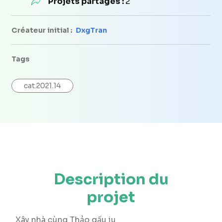
Projets partagés :
2
Créateur initial :
DxgTran
Tags
cat.2021.14
Description du
projet
Xây nhà cùng Thảo gấu iu