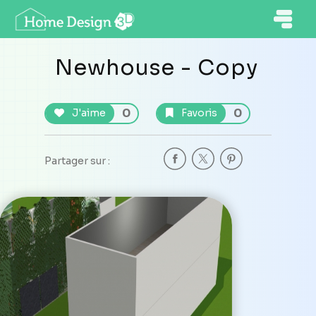
Newhouse - Copy
0
0
J'aime
Favoris
Partager sur :