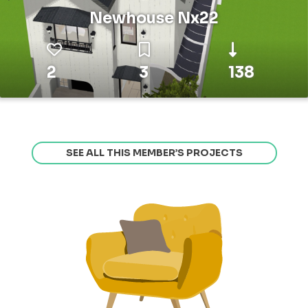
Newhouse Nx22
2
3
138
SEE ALL THIS MEMBER’S PROJECTS