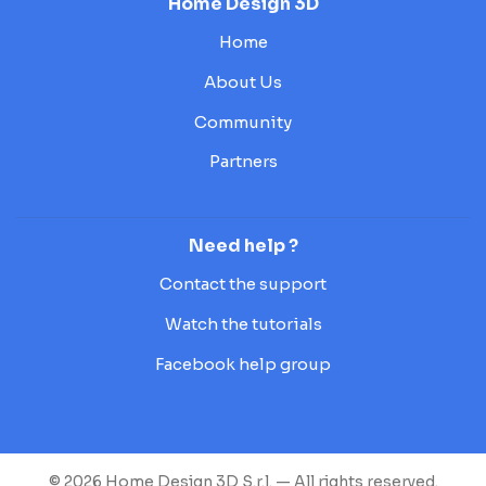
Home Design 3D
Home
About Us
Community
Partners
Need help ?
Contact the support
Watch the tutorials
Facebook help group
© 2026 Home Design 3D S.r.l. — All rights reserved.