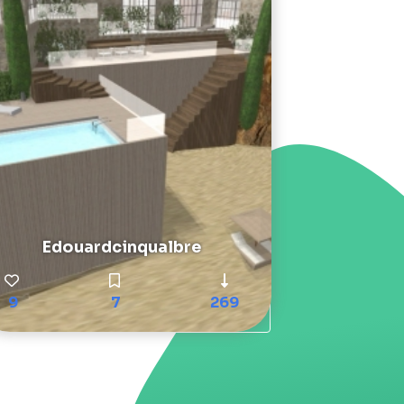
Edouardcinqualbre
9
7
269