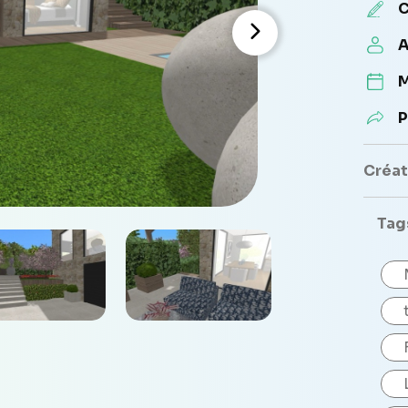
C
A
M
P
Créate
Tag