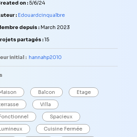
reated on :
5/6/24
uteur :
Edouardcinqualbre
embre depuis :
March 2023
rojets partagés :
15
ur initial :
hannahp2010
s
Maison
Balcon
Etage
terrasse
Villa
Fonctionnel
Spacieux
Lumineux
Cuisine Fermée