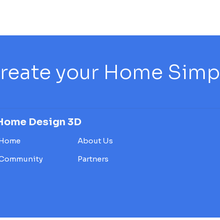
reate your Home Simply
Home Design 3D
Home
About Us
Community
Partners