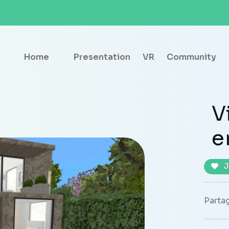
Home
Presentation
VR
Community
V
e
J
Partag