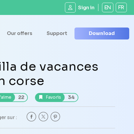
Sign in
EN
FR
Our offers
Support
Download
illa de vacances
n corse
22
34
'aime
Favoris
er sur :