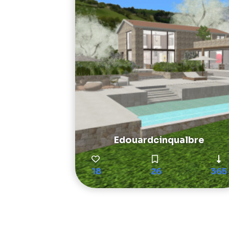
Edouardcinqualbre
18
26
365