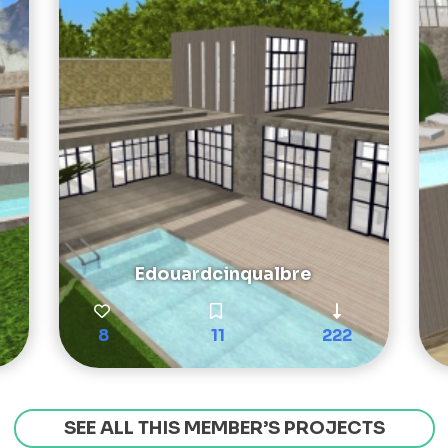
Edouardcinqualbre
8
11
222
SEE ALL THIS MEMBER’S PROJECTS