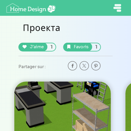
Проекта
1
1
J'aime
Favoris
Partager sur :