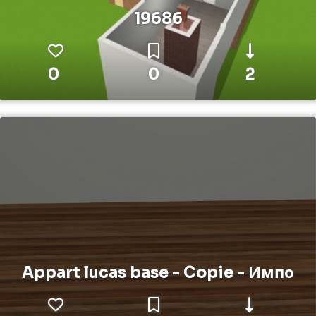
19686
0
0
2
Appart lucas base - Copie - Импо