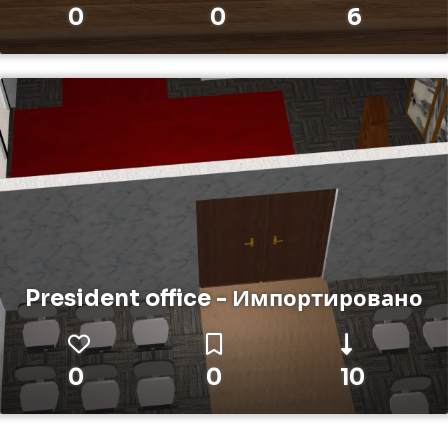
0
0
6
President office - Импортировано
0
0
10