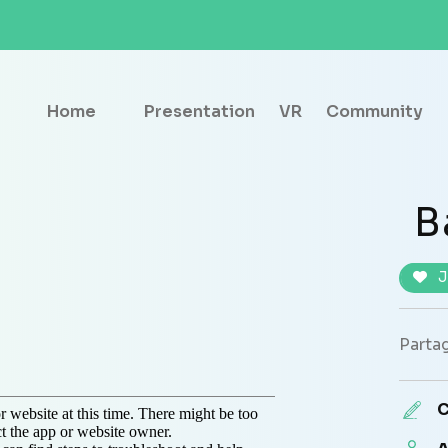
Home
Presentation
VR
Community
B
J
Partag
C