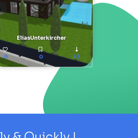
EliasUnterkircher
0
0
43
 & Quickly !