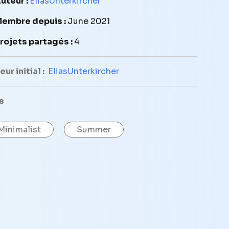
uteur :
EliasUnterkircher
embre depuis :
June 2021
rojets partagés :
4
ur initial :
EliasUnterkircher
s
Minimalist
Summer