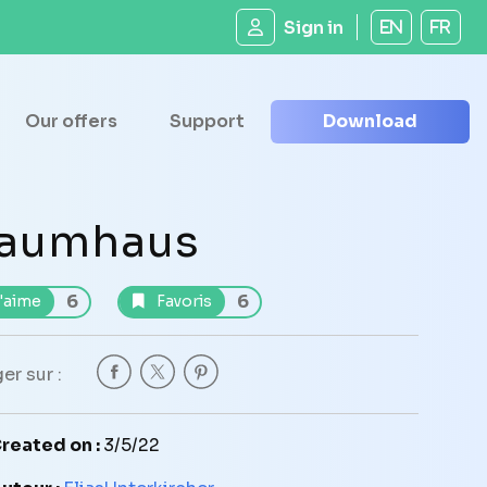
Sign in
EN
FR
Our offers
Support
Download
aumhaus
6
6
'aime
Favoris
er sur :
reated on :
3/5/22