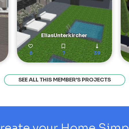
EliasUnterkircher
8
7
39
SEE ALL THIS MEMBER’S PROJECTS
reate your Home Simply