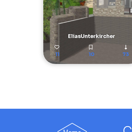
EliasUnterkircher
11
10
73
C