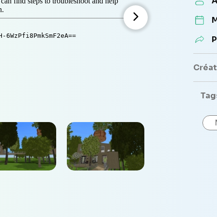
A
M
P
Créate
Tag