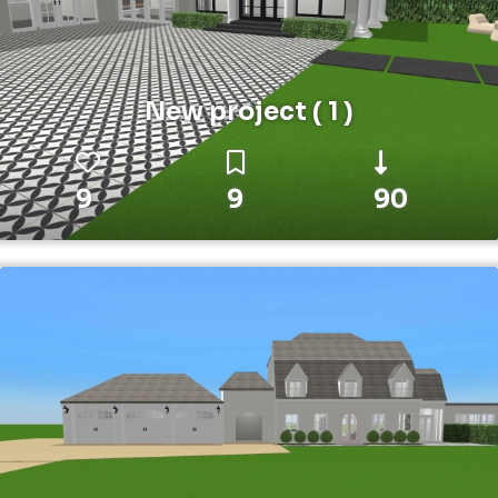
New project ( 1 )
9
9
90