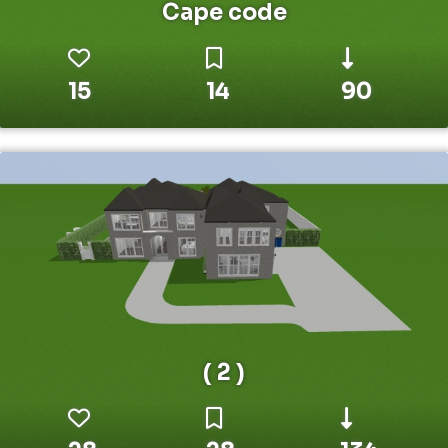
Cape code
15
14
90
( 2 )