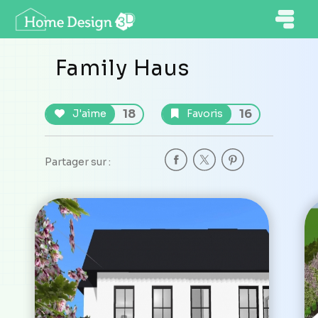
Family Haus
18
16
J'aime
Favoris
Partager sur :