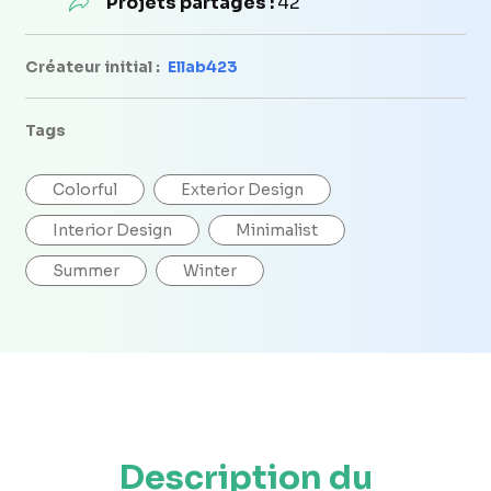
Projets partagés :
42
Créateur initial :
Ellab423
Tags
Colorful
Exterior Design
Interior Design
Minimalist
Summer
Winter
Description du