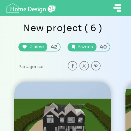
New project ( 6 )
42
40
J'aime
Favoris
Partager sur :