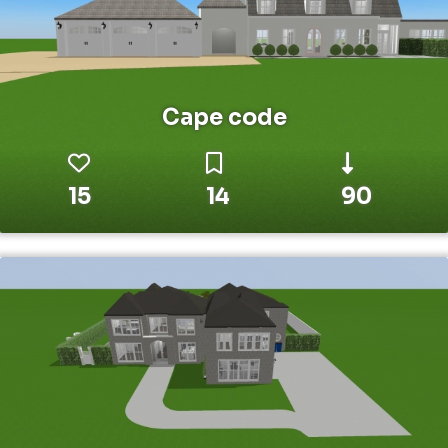
Cape code
15
14
90