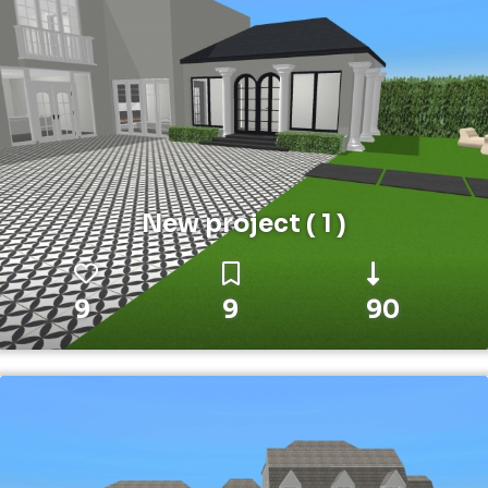
New project ( 1 )
9
9
90