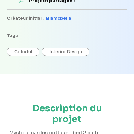
Projets partagés :
1
Créateur initial :
Ellamcbella
Tags
Colorful
Interior Design
Description du
projet
Mystical garden cottage 1 bed 2 bath