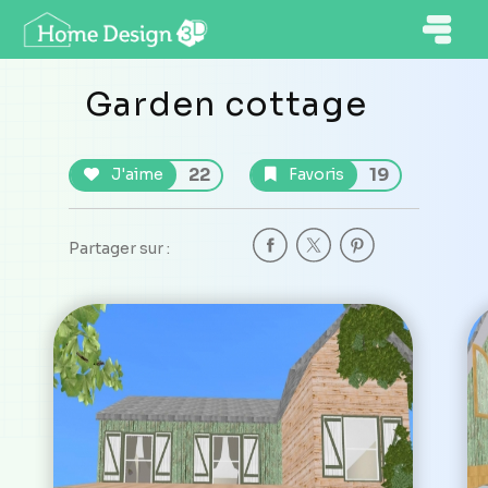
Garden cottage
22
19
J'aime
Favoris
Partager sur :