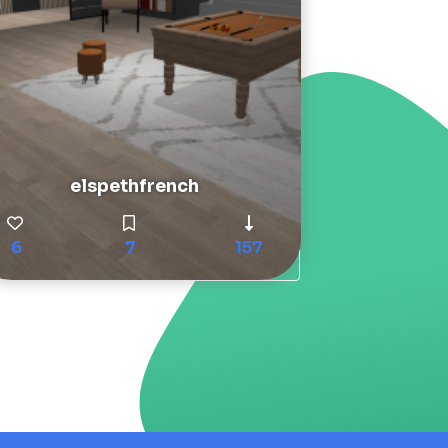
elspethfrench
6
7
157