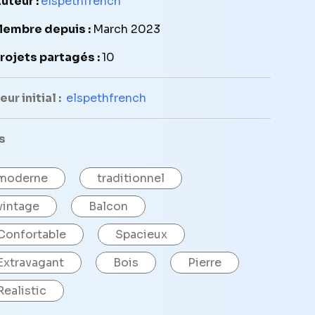
uteur :
elspethfrench
embre depuis :
March 2023
rojets partagés :
10
ur initial :
elspethfrench
s
moderne
traditionnel
vintage
Balcon
Confortable
Spacieux
Extravagant
Bois
Pierre
Realistic