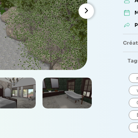
A
M
P
Créate
Tag