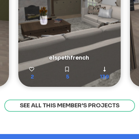
elspethfrench
2
5
139
SEE ALL THIS MEMBER’S PROJECTS