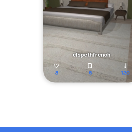
elspethfrench
8
5
120