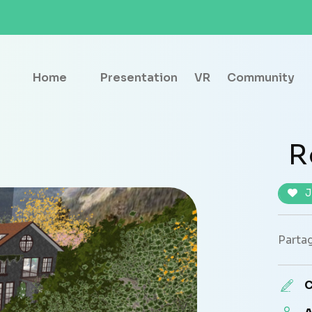
Home
Presentation
VR
Community
R
J
Partag
C