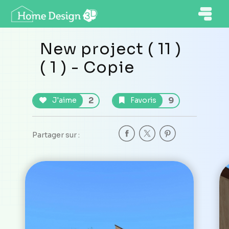
New project ( 11 )
( 1 ) - Copie
2
9
J'aime
Favoris
Partager sur :