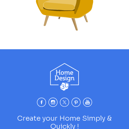
Create your Home Simply &
Quickly !