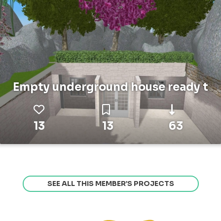
Empty underground house ready t
13
13
63
SEE ALL THIS MEMBER’S PROJECTS