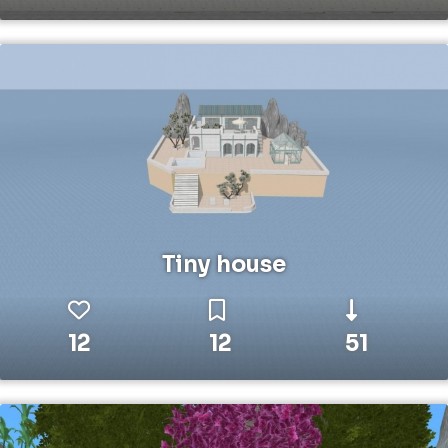
Tiny house
12
12
51