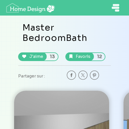
Master
BedroomBath
13
12
J'aime
Favoris
Partager sur :