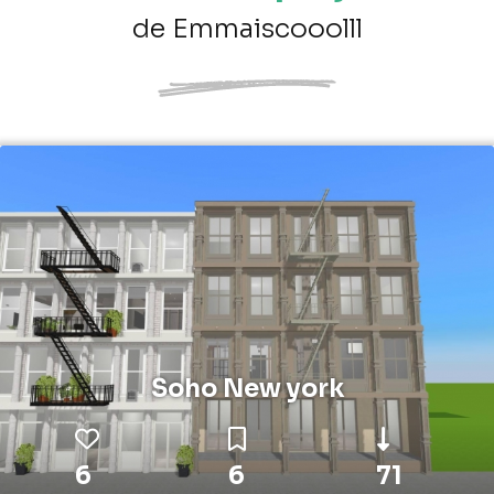
de Emmaiscooolll
Soho New york
6
6
71