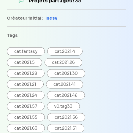
Projets partagés :
85
Créateur initial :
Inesv
Tags
cat.fantasy
cat.2021.4
cat.2021.5
cat.2021.26
cat.2021.28
cat.2021.30
cat.2021.21
cat.2021.41
cat.2021.24
cat.2021.46
cat.2021.57
v0.tag33
cat.2021.55
cat.2021.56
cat.2021.63
cat.2021.51