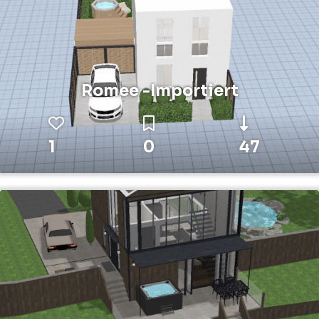
Romee -Importiert
1
0
47