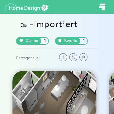
🥾 -Importiert
1
1
J'aime
Favoris
Partager sur :