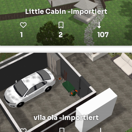
Little Cabin -Importiert
1
2
107
vila ola -Importiert