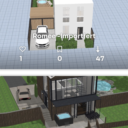
Romee -Importiert
1
0
47