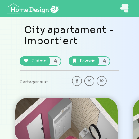
City apartament -
Importiert
4
4
J'aime
Favoris
Partager sur :