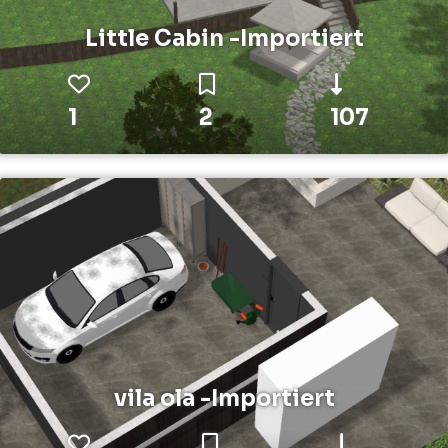
Little Cabin -Importiert
1
2
107
vila ola -Importiert