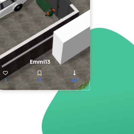
Emmi13
1
3
42