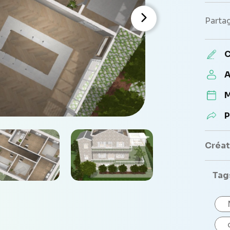
Partag
C
A
M
P
Créate
Tag