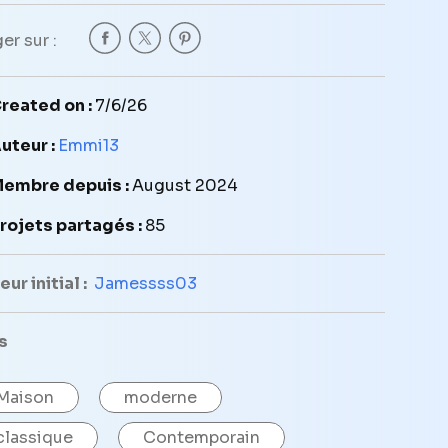
er sur :
reated on :
7/6/26
uteur :
Emmi13
embre depuis :
August 2024
rojets partagés :
85
ur initial :
Jamessss03
s
Maison
moderne
classique
Contemporain