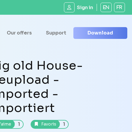
Sign in
EN
FR
Our offers
Support
Download
ig old House-
eupload -
mported -
mportiert
1
1
'aime
Favoris