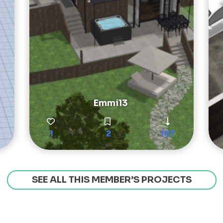
Emmi13
1
2
107
SEE ALL THIS MEMBER’S PROJECTS