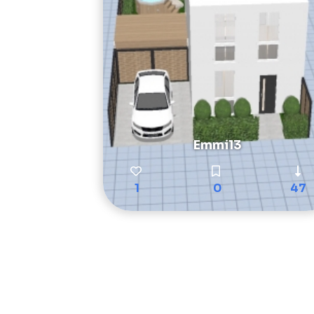
Emmi13
1
0
47