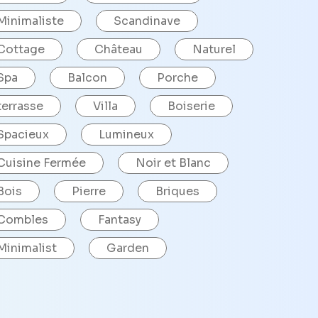
Minimaliste
Scandinave
Cottage
Château
Naturel
Spa
Balcon
Porche
terrasse
Villa
Boiserie
Spacieux
Lumineux
Cuisine Fermée
Noir et Blanc
Bois
Pierre
Briques
Combles
Fantasy
Minimalist
Garden