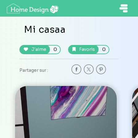
Mi casaa
0
0
J'aime
Favoris
Partager sur :