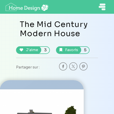
The Mid Century
Modern House
3
5
J'aime
Favoris
Partager sur :