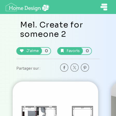
Mel. Create for
someone 2
0
0
J'aime
Favoris
Partager sur :