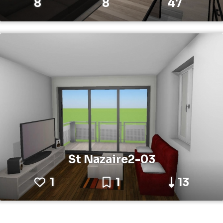
8
8
47
St Nazaire2-03
1
1
13