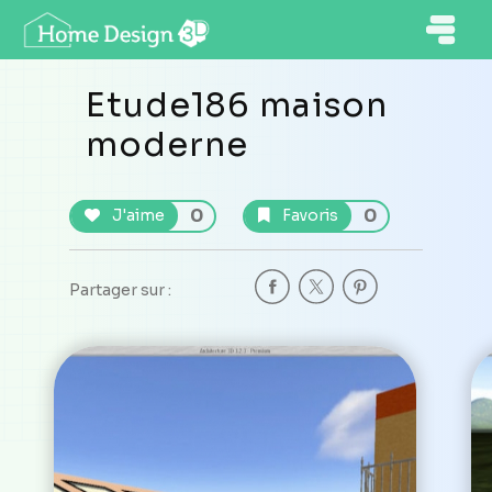
Etude186 maison
moderne
0
0
J'aime
Favoris
Partager sur :