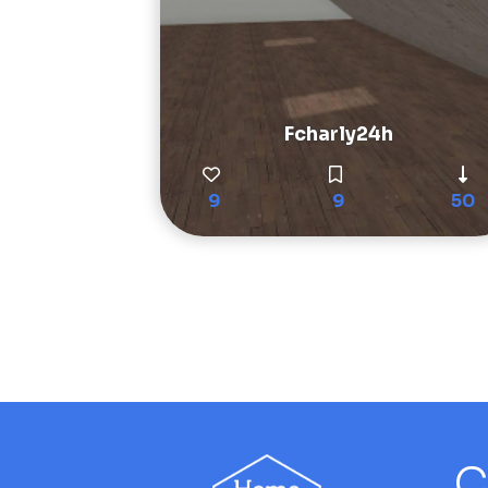
Fcharly24h
9
9
50
C