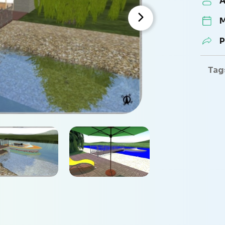
A
M
P
Tag