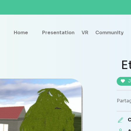
Home
Presentation
VR
Community
E
J
Partag
C