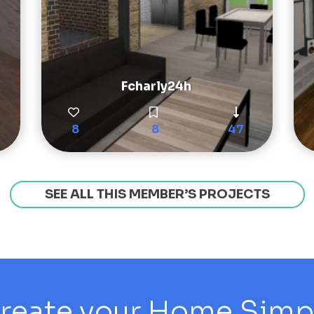
Fcharly24h
8
8
47
SEE ALL THIS MEMBER’S PROJECTS
reate your Home Simply