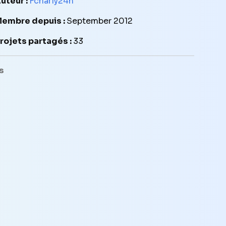
uteur :
Fcharly24h
embre depuis :
September 2012
rojets partagés :
33
s