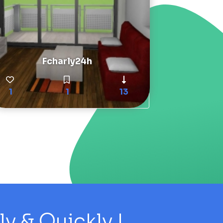
Fcharly24h
1
1
13
 & Quickly !