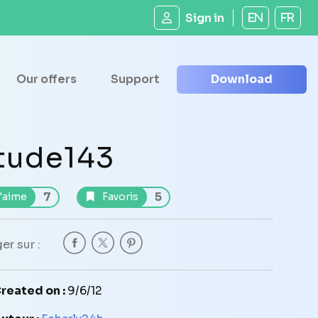
Sign in
EN
FR
Our offers
Support
Download
tude143
7
5
'aime
Favoris
er sur :
reated on :
9/6/12