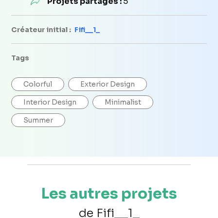
Projets partagés :
5
Créateur initial :
Fifi__1_
Tags
Colorful
Exterior Design
Interior Design
Minimalist
Summer
Les autres projets
de Fifi__1_