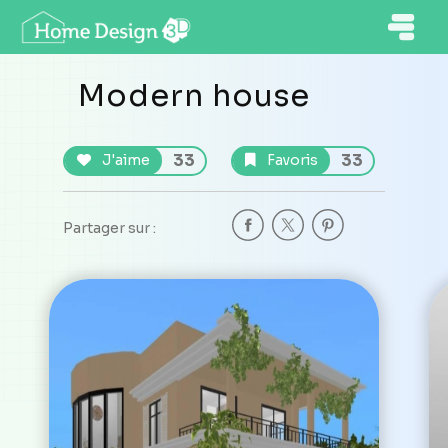
Modern house
33
33
J'aime
Favoris
Partager sur :