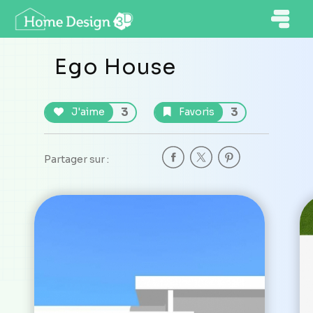
Ego House
3
3
J'aime
Favoris
Partager sur :