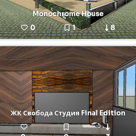
Monochrome House
0
1
8
ЖК Свобода Студия Final Edition