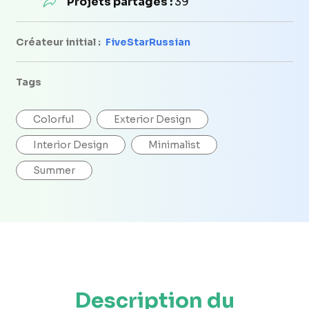
Projets partagés :
39
Créateur initial :
FiveStarRussian
Tags
Colorful
Exterior Design
Interior Design
Minimalist
Summer
Description du