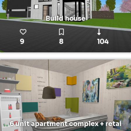
Build house
9
8
104
6 unit apartment complex + retai