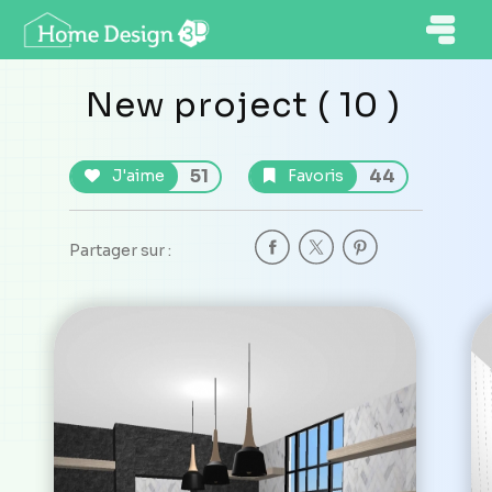
New project ( 10 )
51
44
J'aime
Favoris
Partager sur :