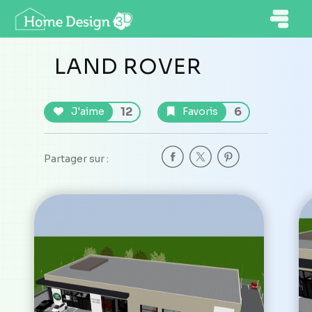
LAND ROVER
12
6
J'aime
Favoris
Partager sur :