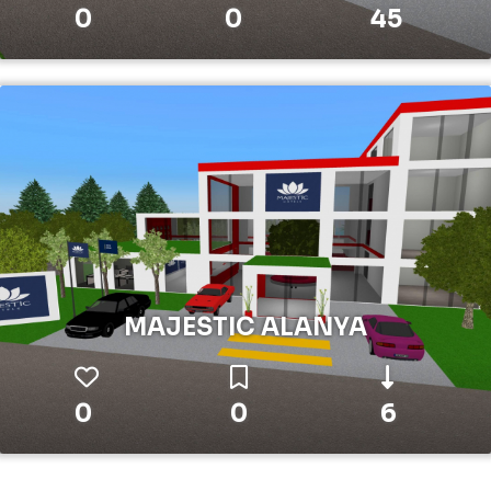
0
0
45
MAJESTIC ALANYA
0
0
6