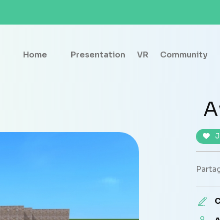
Home
Presentation
VR
Community
A
J
Partag
C