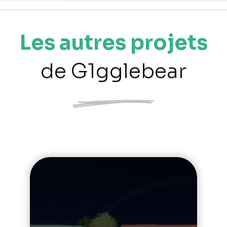
Les autres projets
de G1gglebear