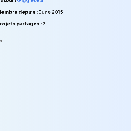
uteur :
G1gglebear
embre depuis :
June 2015
rojets partagés :
2
s