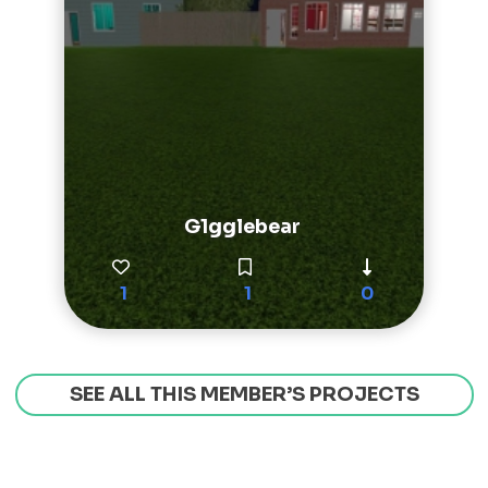
G1gglebear
1
1
0
SEE ALL THIS MEMBER’S PROJECTS