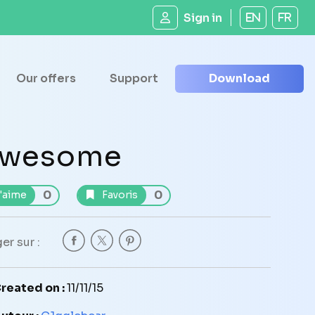
Sign in
EN
FR
Our offers
Support
Download
wesome
0
0
'aime
Favoris
er sur :
reated on :
11/11/15