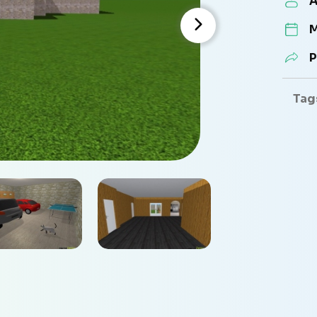
A
M
P
Tag